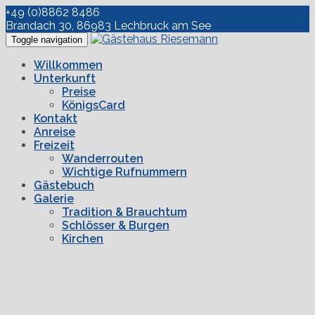
+49 (0)8862 8486
Brandach 30, 86983 Lechbruck am See
Toggle navigation
Willkommen
Unterkunft
Preise
KönigsCard
Kontakt
Anreise
Freizeit
Wanderrouten
Wichtige Rufnummern
Gästebuch
Galerie
Tradition & Brauchtum
Schlösser & Burgen
Kirchen