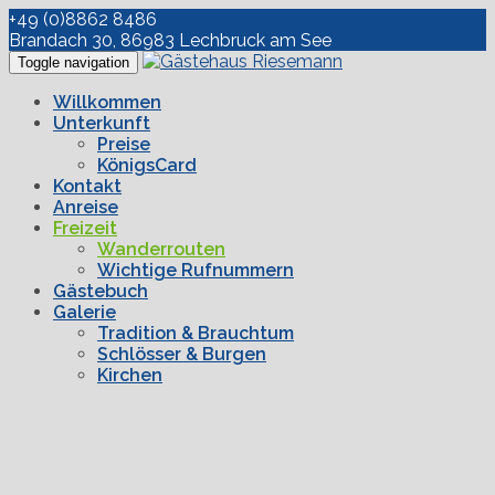
+49 (0)8862 8486
Brandach 30, 86983 Lechbruck am See
Toggle navigation
Willkommen
Unterkunft
Preise
KönigsCard
Kontakt
Anreise
Freizeit
Wanderrouten
Wichtige Rufnummern
Gästebuch
Galerie
Tradition & Brauchtum
Schlösser & Burgen
Kirchen