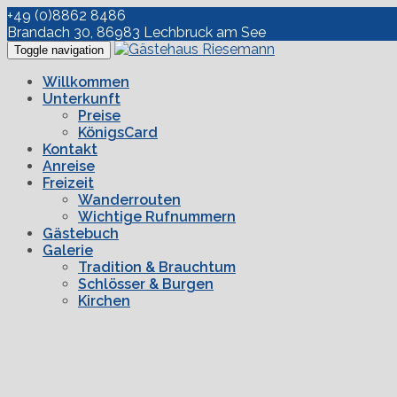
+49 (0)8862 8486
Brandach 30, 86983 Lechbruck am See
Toggle navigation
Willkommen
Unterkunft
Preise
KönigsCard
Kontakt
Anreise
Freizeit
Wanderrouten
Wichtige Rufnummern
Gästebuch
Galerie
Tradition & Brauchtum
Schlösser & Burgen
Kirchen