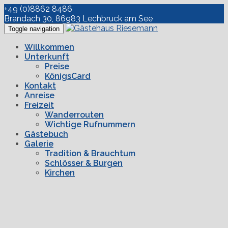
+49 (0)8862 8486
Brandach 30, 86983 Lechbruck am See
Toggle navigation
Willkommen
Unterkunft
Preise
KönigsCard
Kontakt
Anreise
Freizeit
Wanderrouten
Wichtige Rufnummern
Gästebuch
Galerie
Tradition & Brauchtum
Schlösser & Burgen
Kirchen