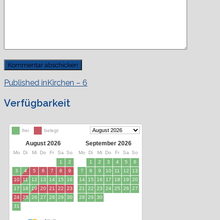
Beitragsnavigation
Published in
Kirchen – 6
Verfügbarkeit