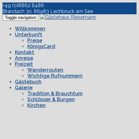
+49 (0)8862 8486
Brandach 30, 86983 Lechbruck am See
Toggle navigation
Willkommen
Unterkunft
Preise
KönigsCard
Kontakt
Anreise
Freizeit
Wanderrouten
Wichtige Rufnummern
Gästebuch
Galerie
Tradition & Brauchtum
Schlösser & Burgen
Kirchen