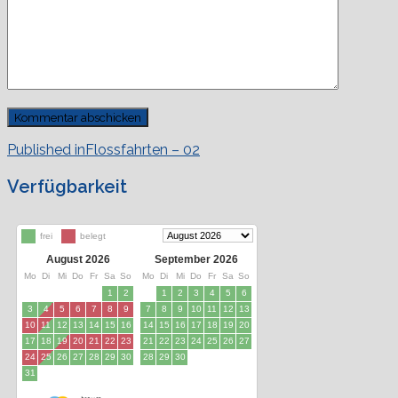
Beitragsnavigation
Published in
Flossfahrten – 02
Verfügbarkeit