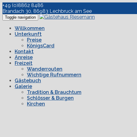
+49 (0)8862 8486
Brandach 30, 86983 Lechbruck am See
Toggle navigation
Willkommen
Unterkunft
Preise
KönigsCard
Kontakt
Anreise
Freizeit
Wanderrouten
Wichtige Rufnummern
Gästebuch
Galerie
Tradition & Brauchtum
Schlösser & Burgen
Kirchen