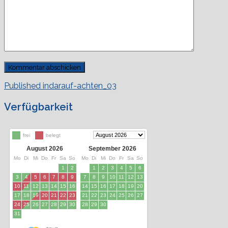
Beitragsnavigation
Published in
darauf-achten_03
Verfügbarkeit