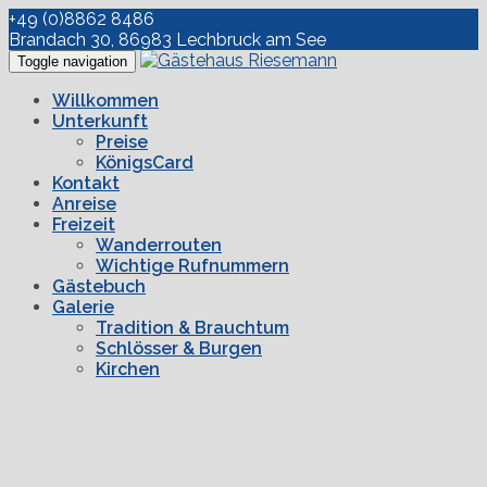
+49 (0)8862 8486
Brandach 30, 86983 Lechbruck am See
Toggle navigation
Willkommen
Unterkunft
Preise
KönigsCard
Kontakt
Anreise
Freizeit
Wanderrouten
Wichtige Rufnummern
Gästebuch
Galerie
Tradition & Brauchtum
Schlösser & Burgen
Kirchen