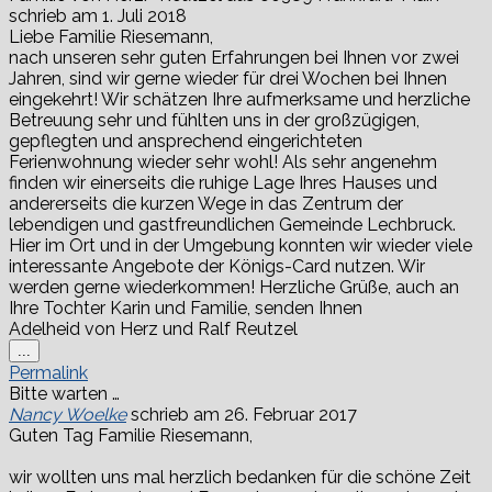
schrieb am
1. Juli 2018
Liebe Familie Riesemann,
nach unseren sehr guten Erfahrungen bei Ihnen vor zwei
Jahren, sind wir gerne wieder für drei Wochen bei Ihnen
eingekehrt! Wir schätzen Ihre aufmerksame und herzliche
Betreuung sehr und fühlten uns in der großzügigen,
gepflegten und ansprechend eingerichteten
Ferienwohnung wieder sehr wohl! Als sehr angenehm
finden wir einerseits die ruhige Lage Ihres Hauses und
andererseits die kurzen Wege in das Zentrum der
lebendigen und gastfreundlichen Gemeinde Lechbruck.
Hier im Ort und in der Umgebung konnten wir wieder viele
interessante Angebote der Königs-Card nutzen. Wir
werden gerne wiederkommen! Herzliche Grüße, auch an
Ihre Tochter Karin und Familie, senden Ihnen
Adelheid von Herz und Ralf Reutzel
Diese
...
Metabox
Permalink
ein-/ausblenden.
Bitte warten …
Nancy Woelke
schrieb am
26. Februar 2017
Guten Tag Familie Riesemann,
wir wollten uns mal herzlich bedanken für die schöne Zeit