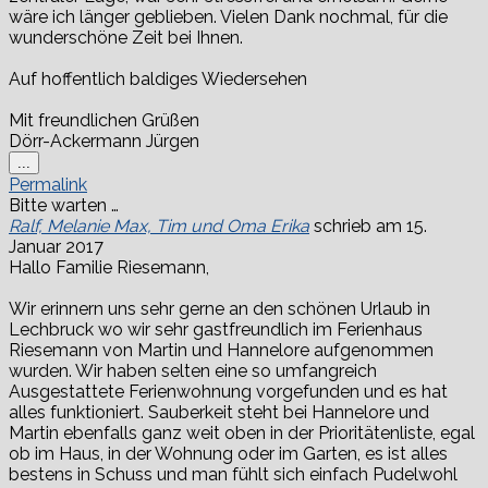
wäre ich länger geblieben. Vielen Dank nochmal, für die
wunderschöne Zeit bei Ihnen.
Auf hoffentlich baldiges Wiedersehen
Mit freundlichen Grüßen
Dörr-Ackermann Jürgen
Diese
...
Metabox
Permalink
ein-/ausblenden.
Bitte warten …
Ralf, Melanie Max, Tim und Oma Erika
schrieb am
15.
Januar 2017
Hallo Familie Riesemann,
Wir erinnern uns sehr gerne an den schönen Urlaub in
Lechbruck wo wir sehr gastfreundlich im Ferienhaus
Riesemann von Martin und Hannelore aufgenommen
wurden. Wir haben selten eine so umfangreich
Ausgestattete Ferienwohnung vorgefunden und es hat
alles funktioniert. Sauberkeit steht bei Hannelore und
Martin ebenfalls ganz weit oben in der Prioritätenliste, egal
ob im Haus, in der Wohnung oder im Garten, es ist alles
bestens in Schuss und man fühlt sich einfach Pudelwohl