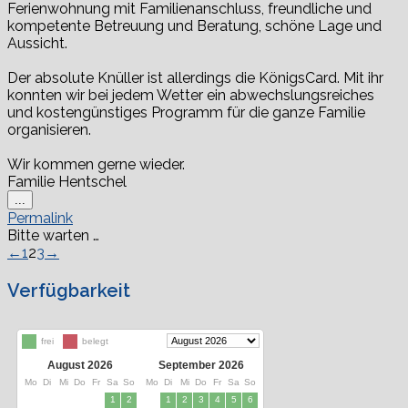
Ferienwohnung mit Familienanschluss, freundliche und
kompetente Betreuung und Beratung, schöne Lage und
Aussicht.
Der absolute Knüller ist allerdings die KönigsCard. Mit ihr
konnten wir bei jedem Wetter ein abwechslungsreiches
und kostengünstiges Programm für die ganze Familie
organisieren.
Wir kommen gerne wieder.
Familie Hentschel
Diese
...
Metabox
Permalink
ein-/ausblenden.
Bitte warten …
Navigation
←
1
2
3
→
der
Gästebuchliste
Verfügbarkeit