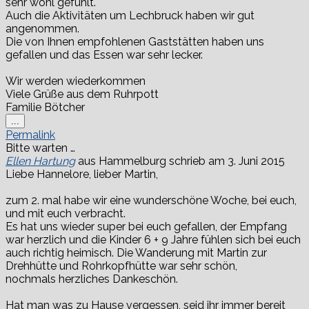
sehr wohl gefühlt.
Auch die Aktivitäten um Lechbruck haben wir gut
angenommen.
Die von Ihnen empfohlenen Gaststätten haben uns
gefallen und das Essen war sehr lecker.
Wir werden wiederkommen
Viele Grüße aus dem Ruhrpott
Familie Bötcher
Diese
...
Metabox
Permalink
ein-/ausblenden.
Bitte warten …
Ellen Hartung
aus
Hammelburg
schrieb am
3. Juni 2015
Liebe Hannelore, lieber Martin,
zum 2. mal habe wir eine wunderschöne Woche, bei euch,
und mit euch verbracht.
Es hat uns wieder super bei euch gefallen, der Empfang
war herzlich und die Kinder 6 + 9 Jahre fühlen sich bei euch
auch richtig heimisch. Die Wanderung mit Martin zur
Drehhütte und Rohrkopfhütte war sehr schön,
nochmals herzliches Dankeschön.
Hat man was zu Hause vergessen, seid ihr immer bereit