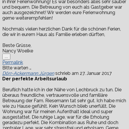
in ihrer Ferienwohnung! Es war besonders alles sehr sauber
und bequem. Die Betreuung von euch als Gastgeber war
auch ausgezeichnet! Wir werden eure Ferienwohnung
gerne weiterempfehlen!
Nochmals vielen herzlichen Dank für die schönen Ferien,
die wir in eurem Haus als Familie erleben dürften,
Beste Grüsse,
Nancy Woelke
Diese
...
Metabox
Permalink
ein-/ausblenden.
Bitte warten …
Dörr-Ackermann Jürgen
schrieb am
27. Januar 2017
Der perfekte Arbeitsurlaub
Beruflich hatte ich in der Nähe von Lechbruck zu tun. Die
überaus freundliche, vertrauensvolle und familiäre
Betreuung der Fam. Riesemann tat sehr gut. Ich habe mich
wie zu Hause gefühlt. Kein Wunsch blieb unerfüllt. Die
Wohnung war für meinen Aufenthalt ideal und super
ausgestattet. Die ruhige Lage, war für die Erholung
geradezu perfekt. Die Kombination aus Ruhe und doch
zentraler Lage, war sehr stressfrei und erholsam. Gerne