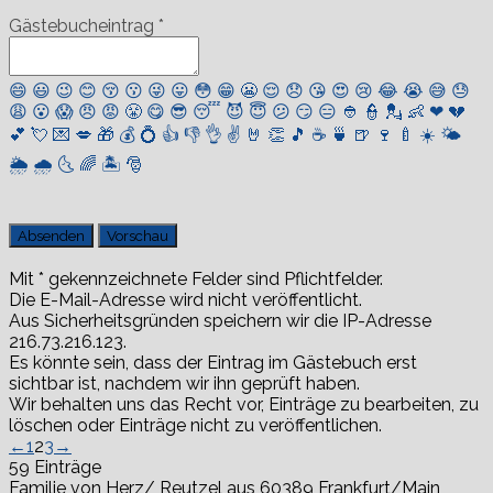
Gästebucheintrag
*
😄
😃
😉
😊
😚
😗
😜
😛
😳
😁
😬
😌
😞
😘
😍
😢
😂
😭
😅
😓
😩
😮
😱
😠
😡
😤
😋
😎
😴
😈
😇
😕
😏
😑
👲
👮
💂
👶
❤
💔
💕
💘
💌
💋
🎁
💰
💍
👍
👎
👌
✌️
🤘
👏
🎵
☕️
🍵
🍺
🍷
🍼
☀️
🌤
🌦
🌧
🌜
🌈
🏝
🎅
Mit * gekennzeichnete Felder sind Pflichtfelder.
Die E-Mail-Adresse wird nicht veröffentlicht.
Aus Sicherheitsgründen speichern wir die IP-Adresse
216.73.216.123.
Es könnte sein, dass der Eintrag im Gästebuch erst
sichtbar ist, nachdem wir ihn geprüft haben.
Wir behalten uns das Recht vor, Einträge zu bearbeiten, zu
löschen oder Einträge nicht zu veröffentlichen.
Navigation
←
1
2
3
→
der
59 Einträge
Gästebuchliste
Familie von Herz/ Reutzel
aus
60389 Frankfurt/Main