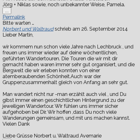
Jörg + Niklas sowie, noch unbekannter Weise, Pamela.
Diese
...
Metabox
Permalink
ein-/ausblenden.
Bitte warten …
Norbert und Waltraud
schrieb am
26. September 2014
Lieber Martin,
wir kommem nun schon viele Jahre nach Lechbruck , und
freuen uns immer wieder auf deine wöchentlichen,
geführten Wandertouren. Die Touren die wir mit dir
gemacht haben waren immer sehr gut organisiert, und die
Bergwelt die wir erleben konnten von einer
atemberaubenden Schönheit.Auch war der
Gruppenzusammenhalt gleich von Anfang an sehr gut.
Man wandert nicht nur -man erzählt auch viel , und Du
gibst immer einen geschichtlichen Hintergrund zu der
jeweiligen Wandertour. Wir fühlen uns immer sicher
aufgehoben bei Dir. Wir hoffen ,dass Du noch viele
Wanderungen gemeinsam, und mit uns machen kannst.
Vielen Dank
Liebe Grüsse Norbert u. Waltraud Avemarie