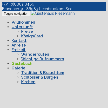
+49 (0)8862 8486
Brandach 30, 86983 Lechbruck am See
Toggle navigation
Willkommen
Unterkunft
Preise
KönigsCard
Kontakt
Anreise
Freizeit
Wanderrouten
Wichtige Rufnummern
Gästebuch
Galerie
Tradition & Brauchtum
Schlösser & Burgen
Kirchen