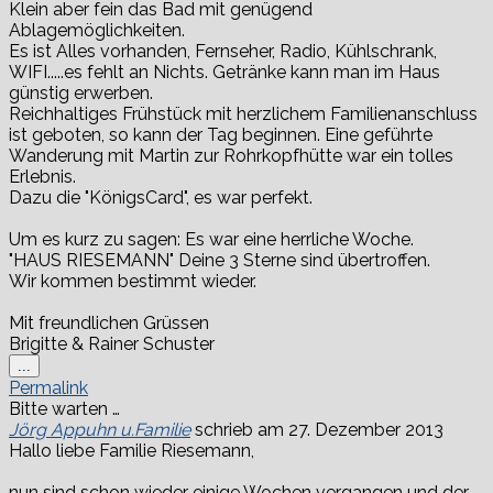
Klein aber fein das Bad mit genügend
Ablagemöglichkeiten.
Es ist Alles vorhanden, Fernseher, Radio, Kühlschrank,
WIFI.....es fehlt an Nichts. Getränke kann man im Haus
günstig erwerben.
Reichhaltiges Frühstück mit herzlichem Familienanschluss
ist geboten, so kann der Tag beginnen. Eine geführte
Wanderung mit Martin zur Rohrkopfhütte war ein tolles
Erlebnis.
Dazu die "KönigsCard", es war perfekt.
Um es kurz zu sagen: Es war eine herrliche Woche.
"HAUS RIESEMANN" Deine 3 Sterne sind übertroffen.
Wir kommen bestimmt wieder.
Mit freundlichen Grüssen
Brigitte & Rainer Schuster
Diese
...
Metabox
Permalink
ein-/ausblenden.
Bitte warten …
Jörg Appuhn u.Familie
schrieb am
27. Dezember 2013
Hallo liebe Familie Riesemann,
nun sind schon wieder einige Wochen vergangen und der