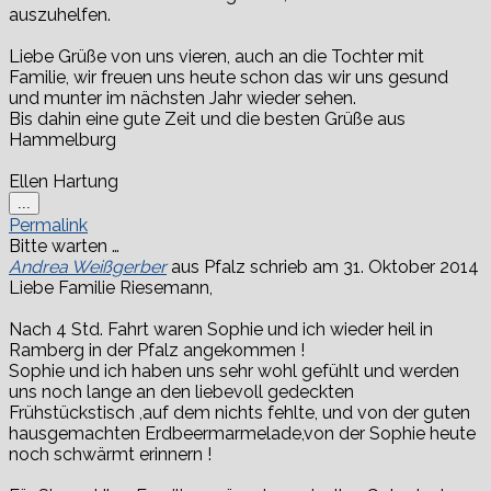
auszuhelfen.
Liebe Grüße von uns vieren, auch an die Tochter mit
Familie, wir freuen uns heute schon das wir uns gesund
und munter im nächsten Jahr wieder sehen.
Bis dahin eine gute Zeit und die besten Grüße aus
Hammelburg
Ellen Hartung
Diese
...
Metabox
Permalink
ein-/ausblenden.
Bitte warten …
Andrea Weißgerber
aus
Pfalz
schrieb am
31. Oktober 2014
Liebe Familie Riesemann,
Nach 4 Std. Fahrt waren Sophie und ich wieder heil in
Ramberg in der Pfalz angekommen !
Sophie und ich haben uns sehr wohl gefühlt und werden
uns noch lange an den liebevoll gedeckten
Frühstückstisch ,auf dem nichts fehlte, und von der guten
hausgemachten Erdbeermarmelade,von der Sophie heute
noch schwärmt erinnern !