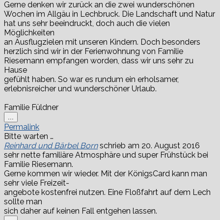
Gerne denken wir zurück an die zwei wunderschönen
Wochen im Allgäu in Lechbruck. Die Landschaft und Natur
hat uns sehr beeindruckt, doch auch die vielen
Möglichkeiten
an Ausflugzielen mit unseren Kindern. Doch besonders
herzlich sind wir in der Ferienwohnung von Familie
Riesemann empfangen worden, dass wir uns sehr zu
Hause
gefühlt haben. So war es rundum ein erholsamer,
erlebnisreicher und wunderschöner Urlaub.
Familie Füldner
Diese
...
Metabox
Permalink
ein-/ausblenden.
Bitte warten …
Reinhard und Bärbel Born
schrieb am
20. August 2016
sehr nette familiäre Atmosphäre und super Frühstück bei
Familie Riesemann.
Gerne kommen wir wieder. Mit der KönigsCard kann man
sehr viele Freizeit-
angebote kostenfrei nutzen. Eine Floßfahrt auf dem Lech
sollte man
sich daher auf keinen Fall entgehen lassen.