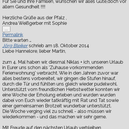
Für Sie und Ihre Familien, wünschen wir alles Gute,doch vor
allem Gesundheit !!!!
Herzliche Grüße aus der Pfalz ,
Andrea Weißgerber mit Sophie
Diese
...
Metabox
Permalink
ein-/ausblenden.
Bitte warten …
Jörg Bleiker
schrieb am
18. Oktober 2014
Liebe Hannelore, lieber Martin,
zum 4. Mal haben wir, diesmal Niklas + ich, unseren Urlaub
in Eurer uns schon als 'Zuhause vorkommenden
Ferienwohnung' verbracht. Wie in den Jahren zuvor war
alles bestens vorbereitet, wir gingen die Stufen hinauf,
durch die Tür und fühlten uns gleich wieder pudelwohl.
Unterstützt vom freundlichen Herbstwetter konnten wir
eine Woche der Erholung erleben und wurden wurden
dabei von Euch wieder tatkräftig mit Rat und Tat sowie
einer gemeinsamen Brotzeit wunderbar unterstützt.
Die Woche verging viel zu schnell - also müssen wir
wiederkommen - und das machen wir sehr gerne.
Mit Freude auf den nächsten Urlaub verbleiben