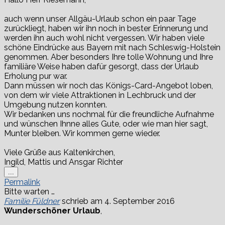
auch wenn unser Allgäu-Urlaub schon ein paar Tage
zurückliegt, haben wir ihn noch in bester Erinnerung und
werden ihn auch wohl nicht vergessen. Wir haben viele
schöne Eindrücke aus Bayern mit nach Schleswig-Holstein
genommen. Aber besonders Ihre tolle Wohnung und Ihre
familiäre Weise haben dafür gesorgt, dass der Urlaub
Erholung pur war.
Dann müssen wir noch das Königs-Card-Angebot loben,
von dem wir viele Attraktionen in Lechbruck und der
Umgebung nutzen konnten.
Wir bedanken uns nochmal für die freundliche Aufnahme
und wünschen Ihnne alles Gute, oder wie man hier sagt,
Munter bleiben. Wir kommen gerne wieder.
Viele Grüße aus Kaltenkirchen,
Ingild, Mattis und Ansgar Richter
Diese
...
Metabox
Permalink
ein-/ausblenden.
Bitte warten …
Familie Füldner
schrieb am
4. September 2016
Wunderschöner Urlaub
,