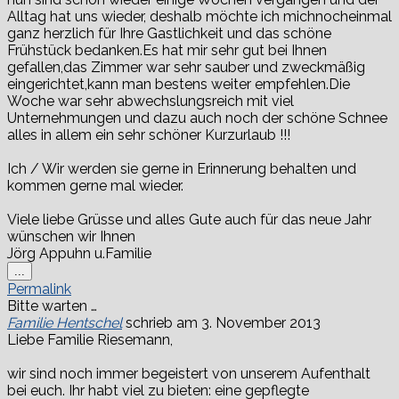
Alltag hat uns wieder, deshalb möchte ich michnocheinmal
ganz herzlich für Ihre Gastlichkeit und das schöne
Frühstück bedanken.Es hat mir sehr gut bei Ihnen
gefallen,das Zimmer war sehr sauber und zweckmäßig
eingerichtet,kann man bestens weiter empfehlen.Die
Woche war sehr abwechslungsreich mit viel
Unternehmungen und dazu auch noch der schöne Schnee
alles in allem ein sehr schöner Kurzurlaub !!!
Ich / Wir werden sie gerne in Erinnerung behalten und
kommen gerne mal wieder.
Viele liebe Grüsse und alles Gute auch für das neue Jahr
wünschen wir Ihnen
Jörg Appuhn u.Familie
Diese
...
Metabox
Permalink
ein-/ausblenden.
Bitte warten …
Familie Hentschel
schrieb am
3. November 2013
Liebe Familie Riesemann,
wir sind noch immer begeistert von unserem Aufenthalt
bei euch. Ihr habt viel zu bieten: eine gepflegte