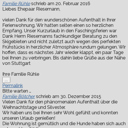
Familie Rühle
schrieb am
20. Februar 2016
Liebes Ehepaar Riesemann,
vielen Dank für den wunderschönen Aufenthalt in Ihrer
Ferienwohnung. Wir hatten selten einen so herzlichen
Empfang. Unser Kurzurlaub in den Faschingsferien war
Dank Herrn Riesemanns fachkundiger Beratung zu den
Skigebieten und nicht zuletzt auch wegen des perfekten
Frühstücks in herzlicher Atmosphäre rundum gelungen. Wir
hoffen, dass es nächstes Jahr wieder klappt, ein paar Tage
bei Ihnen zu verbringen. Bis dahin liebe Grüße aus der Nähe
von Stuttgart
Ihre Familie Rühle
Diese
...
Metabox
Permalink
ein-/ausblenden.
Bitte warten …
Familie Bötcher
schrieb am
30. Dezember 2015
Vielen Dank für den phänomenalen Aufenthalt über die
Weihnachtstage und Silvester.
Wir haben uns bei Ihnen sehr Wohl gefühlt und konnten
unseren Urlaub genießen!
Die Wohnung ist gemütlich und die Hunde haben sich auch