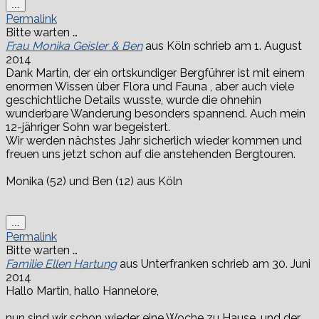
Diese
...
Metabox
Permalink
ein-/ausblenden.
Bitte warten …
Frau Monika Geisler & Ben
aus
Köln
schrieb am
1. August
2014
Dank Martin, der ein ortskundiger Bergführer ist mit einem
enormen Wissen über Flora und Fauna , aber auch viele
geschichtliche Details wusste, wurde die ohnehin
wunderbare Wanderung besonders spannend. Auch mein
12-jähriger Sohn war begeistert.
Wir werden nächstes Jahr sicherlich wieder kommen und
freuen uns jetzt schon auf die anstehenden Bergtouren.
Monika (52) und Ben (12) aus Köln
Diese
...
Metabox
Permalink
ein-/ausblenden.
Bitte warten …
Familie Ellen Hartung
aus
Unterfranken
schrieb am
30. Juni
2014
Hallo Martin, hallo Hannelore,
nun sind wir schon wieder eine Woche zu Hause, und der