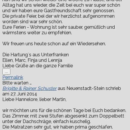
Alltag hat uns wieder, die Zeit bei euch war super schön
und wir haben eure Gastfreundschaft sehr genossen.
Die private Feier, bei der wir herzlichst aufgenommen
worden sind war sehr schön.
Eure Ferien - Wohnung ist sehr sauber, gemütlich und
wärmstens weiter zu empfehlen.
Wir freuen uns heute schon auf ein Wiedersehen.
Die Hartung´s aus Unterfranken
Ellen, Marc, Finja und Lennja
Liebe Grüße an die ganze Familie
Diese
...
Metabox
Permalink
ein-/ausblenden.
Bitte warten …
Brigitte & Rainer Schuster
aus
Neuenstadt-Stein
schrieb
am
27. Juni 2014
Liebe Hannelore, lieber Martin,
wir möchten uns für die schönen Tage bei Euch bedanken.
Das Zimmer, mit zwei Stufen abgesenkt zum Doppelbett
unter der Dachschräge, einfach kuschelig.
Die Matratzen sehr gut, wir haben prima geschlafen.