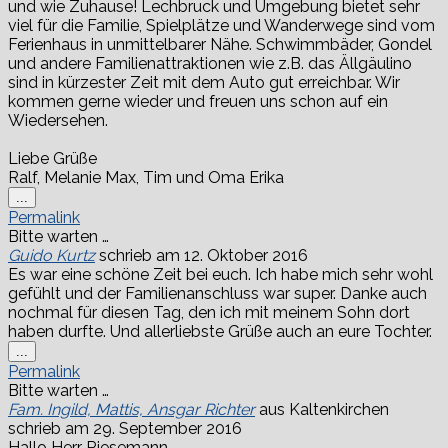
und wie Zuhause! Lechbruck und Umgebung bietet sehr
viel für die Familie, Spielplätze und Wanderwege sind vom
Ferienhaus in unmittelbarer Nähe. Schwimmbäder, Gondel
und andere Familienattraktionen wie z.B. das Ällgäulino
sind in kürzester Zeit mit dem Auto gut erreichbar. Wir
kommen gerne wieder und freuen uns schon auf ein
Wiedersehen.
Liebe Grüße
Ralf, Melanie Max, Tim und Oma Erika
Diese
...
Metabox
Permalink
ein-/ausblenden.
Bitte warten …
Guido Kurtz
schrieb am
12. Oktober 2016
Es war eine schöne Zeit bei euch. Ich habe mich sehr wohl
gefühlt und der Familienanschluss war super. Danke auch
nochmal für diesen Tag, den ich mit meinem Sohn dort
haben durfte. Und allerliebste Grüße auch an eure Tochter.
Diese
...
Metabox
Permalink
ein-/ausblenden.
Bitte warten …
Fam. Ingild, Mattis, Ansgar Richter
aus
Kaltenkirchen
schrieb am
29. September 2016
Hallo Herr Riesemann,