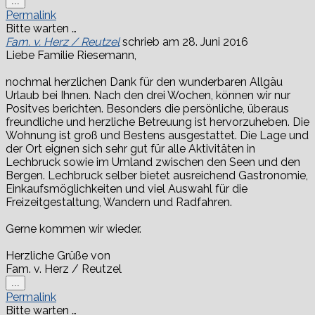
Diese
...
Metabox
Permalink
ein-/ausblenden.
Bitte warten …
Fam. v. Herz / Reutzel
schrieb am
28. Juni 2016
Liebe Familie Riesemann,
nochmal herzlichen Dank für den wunderbaren Allgäu
Urlaub bei Ihnen. Nach den drei Wochen, können wir nur
Positves berichten. Besonders die persönliche, überaus
freundliche und herzliche Betreuung ist hervorzuheben. Die
Wohnung ist groß und Bestens ausgestattet. Die Lage und
der Ort eignen sich sehr gut für alle Aktivitäten in
Lechbruck sowie im Umland zwischen den Seen und den
Bergen. Lechbruck selber bietet ausreichend Gastronomie,
Einkaufsmöglichkeiten und viel Auswahl für die
Freizeitgestaltung, Wandern und Radfahren.
Gerne kommen wir wieder.
Herzliche Grüße von
Fam. v. Herz / Reutzel
Diese
...
Metabox
Permalink
ein-/ausblenden.
Bitte warten …